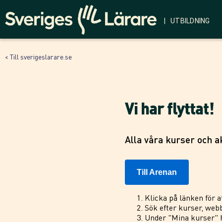
| UTBILDNING
< Till sverigeslarare.se
Vi har flyttat!
Alla våra kurser och ak
Till Arenan
Klicka på länken för a
Sök efter kurser, webb
Under "Mina kurser" h