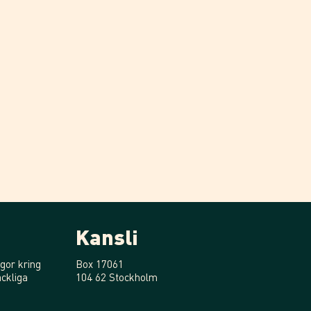
Kansli
gor kring
Box 17061
ckliga
104 62 Stockholm