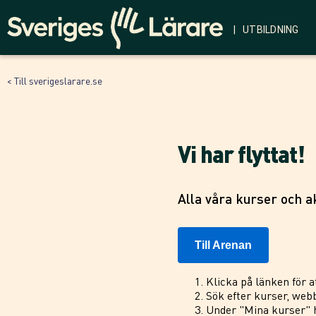
| UTBILDNING
< Till sverigeslarare.se
Vi har flyttat!
Alla våra kurser och ak
Till Arenan
Klicka på länken för a
Sök efter kurser, webb
Under "Mina kurser" h