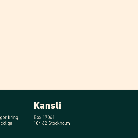
Kansli
gor kring
Box 17061
ckliga
104 62 Stockholm