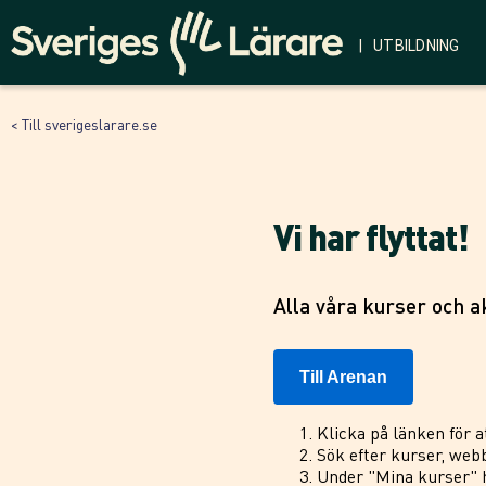
| UTBILDNING
< Till sverigeslarare.se
Vi har flyttat!
Alla våra kurser och ak
Till Arenan
Klicka på länken för a
Sök efter kurser, webb
Under "Mina kurser" h