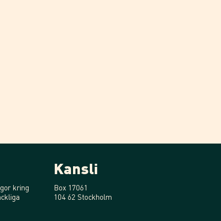
Kansli
gor kring
Box 17061
ckliga
104 62 Stockholm