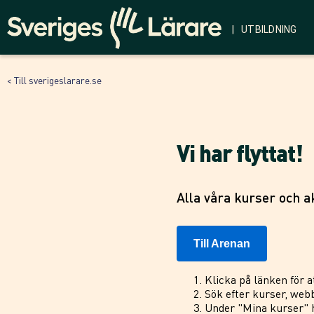
| UTBILDNING
< Till sverigeslarare.se
Vi har flyttat!
Alla våra kurser och ak
Till Arenan
Klicka på länken för a
Sök efter kurser, webb
Under "Mina kurser" h