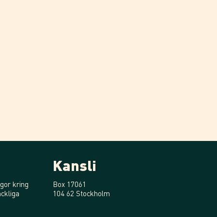
Kansli
gor kring
Box 17061
ckliga
104 62 Stockholm