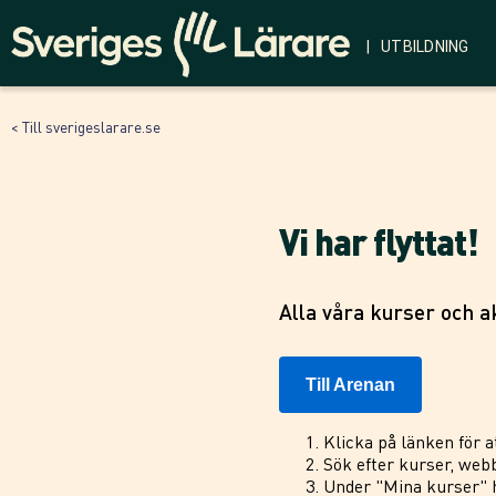
| UTBILDNING
< Till sverigeslarare.se
Vi har flyttat!
Alla våra kurser och ak
Till Arenan
Klicka på länken för a
Sök efter kurser, webb
Under "Mina kurser" h