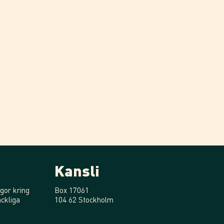
Kansli
gor kring
Box 17061
ckliga
104 62 Stockholm