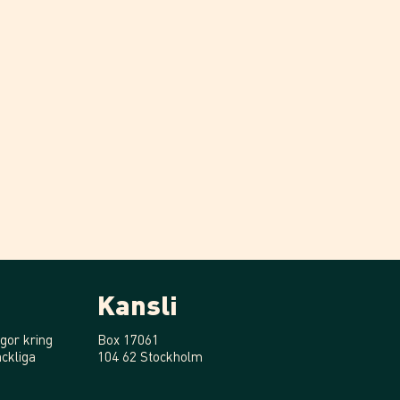
Kansli
gor kring
Box 17061
ckliga
104 62 Stockholm