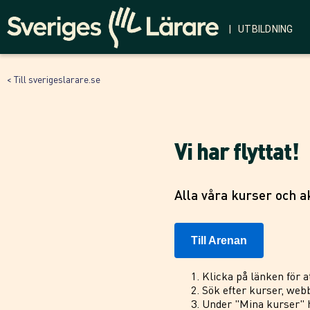
| UTBILDNING
< Till sverigeslarare.se
Vi har flyttat!
Alla våra kurser och ak
Till Arenan
Klicka på länken för a
Sök efter kurser, webb
Under "Mina kurser" h